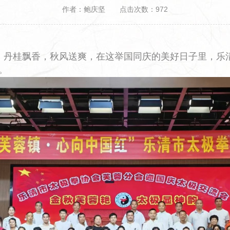
作者：鲍庆坚 点击次数：972
万里，丹桂飘香，秋风送爽，在这举国同庆的美好日子里，
。