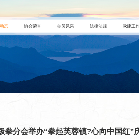
动态
协会荣誉
会员风采
法律法规
党建工
极拳分会举办“拳起芙蓉镇?心向中国红”